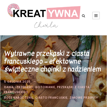
Wytrawne przekąski z ciasta
francuskiego – efektowne
świąteczne choinki z nadzieniem
5 GRUDNIA 2025
DANIA I PRZEKĄSKI
,
GOTOWANIE
,
PRZEKĄSKI Z CIASTA
FRANCUSKIEGO
BOŻE NARODZENIE
,
CIASTO FRANCUSKIE
,
ZIMOWE PRZEPISY