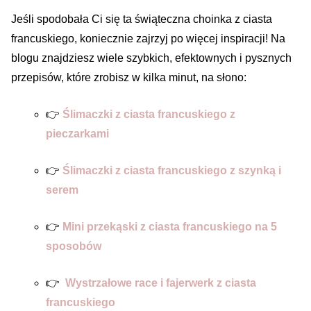
Jeśli spodobała Ci się ta świąteczna choinka z ciasta
francuskiego, koniecznie zajrzyj po więcej inspiracji! Na
blogu znajdziesz wiele szybkich, efektownych i pysznych
przepisów, które zrobisz w kilka minut, na słono:
👉
Ślimaczki z ciasta francuskiego z
pieczarkami
👉
Ślimaczki z ciasta francuskiego z szynką i
serem
👉
Mini przekąski z ciasta francuskiego na 5
sposobów
👉
Wystrzałowe race i fajerwerk z ciasta
francuskiego