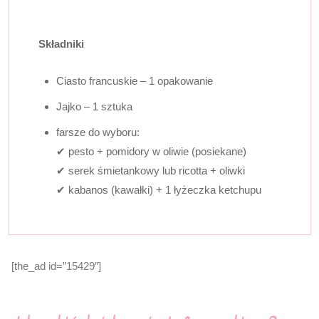
Składniki
Ciasto francuskie – 1 opakowanie
Jajko – 1 sztuka
farsze do wyboru:
✔ pesto + pomidory w oliwie (posiekane)
✔ serek śmietankowy lub ricotta + oliwki
✔ kabanos (kawałki) + 1 łyżeczka ketchupu
[the_ad id=”15429″]