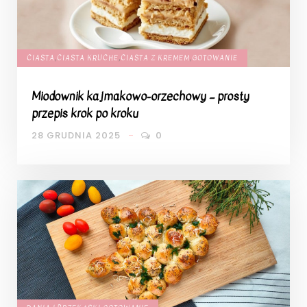
CIASTA
,
CIASTA KRUCHE
,
CIASTA Z KREMEM
,
GOTOWANIE
Miodownik kajmakowo-orzechowy – prosty
przepis krok po kroku
28 GRUDNIA 2025
0