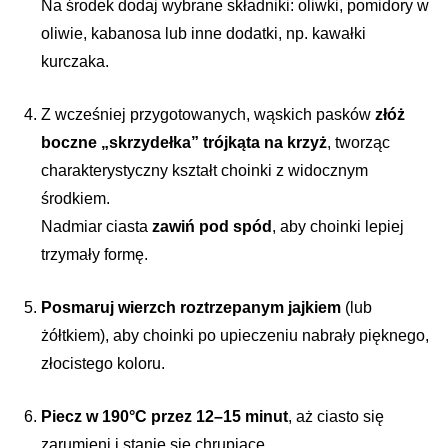
Na środek dodaj wybrane składniki: oliwki, pomidory w
oliwie, kabanosa lub inne dodatki, np. kawałki
kurczaka.
Z wcześniej przygotowanych, wąskich pasków
złóż
boczne „skrzydełka” trójkąta na krzyż
, tworząc
charakterystyczny kształt choinki z widocznym
środkiem.
Nadmiar ciasta
zawiń pod spód
, aby choinki lepiej
trzymały formę.
Posmaruj wierzch roztrzepanym jajkiem
(lub
żółtkiem), aby choinki po upieczeniu nabrały pięknego,
złocistego koloru.
Piecz w 190°C przez 12–15 minut
, aż ciasto się
zarumieni i stanie się chrupiące.