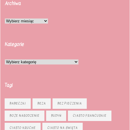
Archiwa
Kategorie
Tagi
BABECZKI
BEZA
BEZ PIECZENIA
BOŻE NARODZENIE
BUDYŃ
CIASTO FRANCUSKIE
CIASTO KRUCHE
CIASTO NA ŚWIĘTA