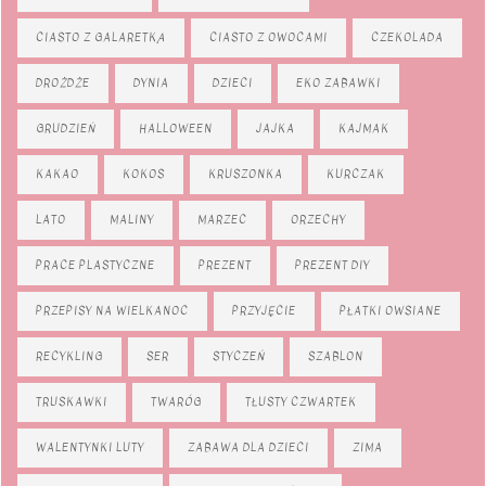
CIASTO Z GALARETKĄ
CIASTO Z OWOCAMI
CZEKOLADA
DROŻDŻE
DYNIA
DZIECI
EKO ZABAWKI
GRUDZIEŃ
HALLOWEEN
JAJKA
KAJMAK
KAKAO
KOKOS
KRUSZONKA
KURCZAK
LATO
MALINY
MARZEC
ORZECHY
PRACE PLASTYCZNE
PREZENT
PREZENT DIY
PRZEPISY NA WIELKANOC
PRZYJĘCIE
PŁATKI OWSIANE
RECYKLING
SER
STYCZEŃ
SZABLON
TRUSKAWKI
TWARÓG
TŁUSTY CZWARTEK
WALENTYNKI LUTY
ZABAWA DLA DZIECI
ZIMA