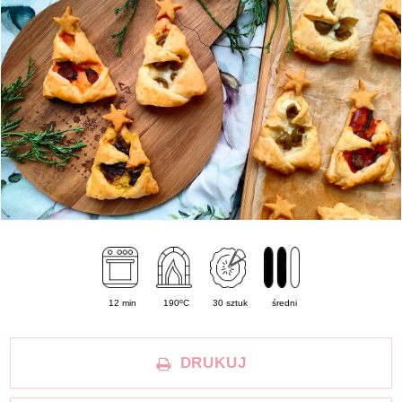
12 min
190ºC
30 sztuk
średni
DRUKUJ