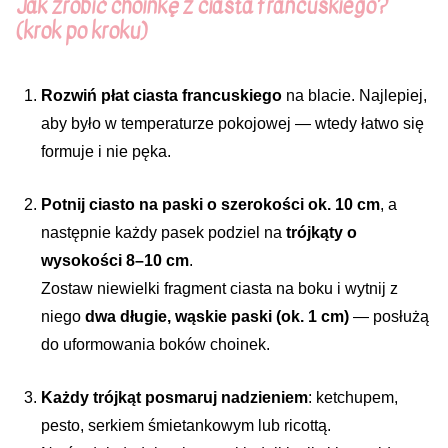
Jak zrobić choinkę z ciasta francuskiego?
(krok po kroku)
Rozwiń płat ciasta francuskiego
na blacie. Najlepiej,
aby było w temperaturze pokojowej — wtedy łatwo się
formuje i nie pęka.
Potnij ciasto na paski o szerokości ok. 10 cm
, a
następnie każdy pasek podziel na
trójkąty o
wysokości 8–10 cm
.
Zostaw niewielki fragment ciasta na boku i wytnij z
niego
dwa długie, wąskie paski (ok. 1 cm)
— posłużą
do uformowania boków choinek.
Każdy trójkąt posmaruj nadzieniem
: ketchupem,
pesto, serkiem śmietankowym lub ricottą.