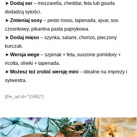
➤
Dodaj ser
– mozzarella, cheddar, feta lub gouda
dodadzą sytości.
➤
Zmieniaj sosy
– pesto rosso, tapenada, ajvar, sos
czosnkowy, pikantna pasta paprykowa.
➤
Dodaj mięso
– szynka, salami, chorizo, pieczony
kurczak.
➤
Wersja wege
– szpinak + feta, suszone pomidory +
ricotta, oliwki + tapenada.
➤
Możesz też zrobić wersję mini
– idealne na imprezy i
sylwestra.
[the_ad id=”15462″]