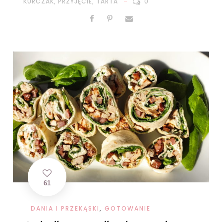
KURCZAK
,
PRZYJĘCIE
,
TARTA
0
61
DANIA I PRZEKĄSKI
,
GOTOWANIE