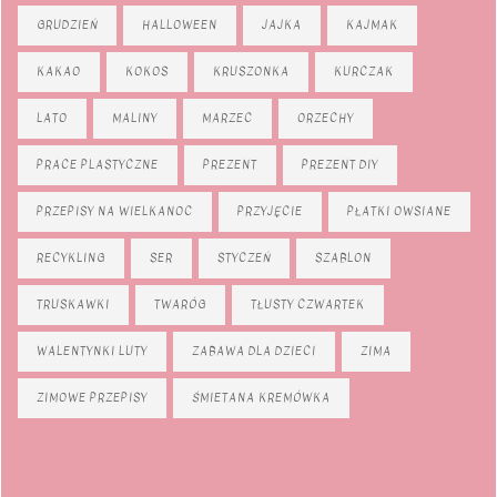
GRUDZIEŃ
HALLOWEEN
JAJKA
KAJMAK
KAKAO
KOKOS
KRUSZONKA
KURCZAK
LATO
MALINY
MARZEC
ORZECHY
PRACE PLASTYCZNE
PREZENT
PREZENT DIY
PRZEPISY NA WIELKANOC
PRZYJĘCIE
PŁATKI OWSIANE
RECYKLING
SER
STYCZEŃ
SZABLON
TRUSKAWKI
TWARÓG
TŁUSTY CZWARTEK
WALENTYNKI LUTY
ZABAWA DLA DZIECI
ZIMA
ZIMOWE PRZEPISY
ŚMIETANA KREMÓWKA