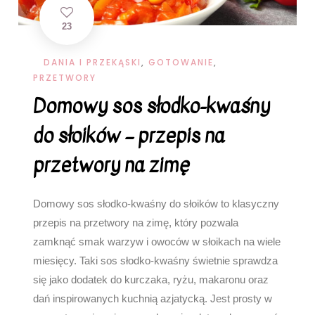
23
DANIA I PRZEKĄSKI
,
GOTOWANIE
,
PRZETWORY
Domowy sos słodko-kwaśny
do słoików – przepis na
przetwory na zimę
Domowy sos słodko-kwaśny do słoików to klasyczny
przepis na przetwory na zimę, który pozwala
zamknąć smak warzyw i owoców w słoikach na wiele
miesięcy. Taki sos słodko-kwaśny świetnie sprawdza
się jako dodatek do kurczaka, ryżu, makaronu oraz
dań inspirowanych kuchnią azjatycką. Jest prosty w