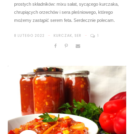
prostych składników: mixu sałat, sycącego kurczaka,
chrupiących orzechów i sera pleśniowego, którego
możemy zastąpić serem feta. Serdecznie polecam.
8 LUTEGO 2022
KURCZAK
,
SER
1