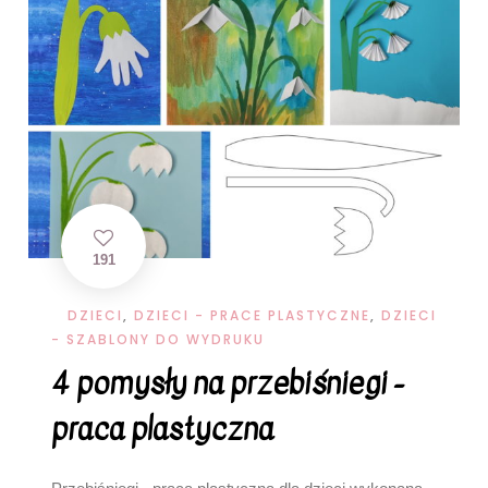
191
DZIECI
,
DZIECI - PRACE PLASTYCZNE
,
DZIECI
- SZABLONY DO WYDRUKU
4 pomysły na przebiśniegi -
praca plastyczna