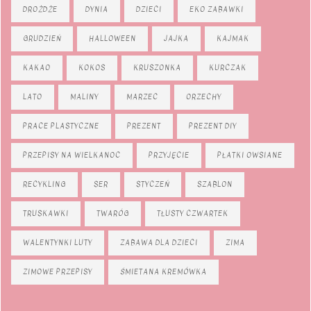
DROŻDŻE
DYNIA
DZIECI
EKO ZABAWKI
GRUDZIEŃ
HALLOWEEN
JAJKA
KAJMAK
KAKAO
KOKOS
KRUSZONKA
KURCZAK
LATO
MALINY
MARZEC
ORZECHY
PRACE PLASTYCZNE
PREZENT
PREZENT DIY
PRZEPISY NA WIELKANOC
PRZYJĘCIE
PŁATKI OWSIANE
RECYKLING
SER
STYCZEŃ
SZABLON
TRUSKAWKI
TWARÓG
TŁUSTY CZWARTEK
WALENTYNKI LUTY
ZABAWA DLA DZIECI
ZIMA
ZIMOWE PRZEPISY
ŚMIETANA KREMÓWKA