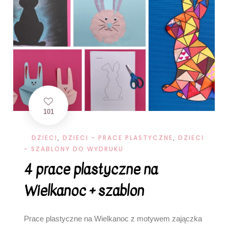
101
DZIECI
,
DZIECI - PRACE PLASTYCZNE
,
DZIECI
- SZABLONY DO WYDRUKU
4 prace plastyczne na
Wielkanoc + szablon
Prace plastyczne na Wielkanoc z motywem zajączka