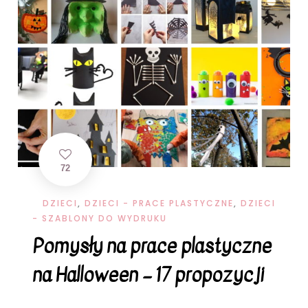
72
DZIECI
,
DZIECI - PRACE PLASTYCZNE
,
DZIECI
- SZABLONY DO WYDRUKU
Pomysły na prace plastyczne
na Halloween – 17 propozycji