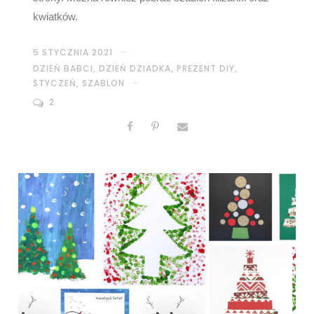
kwiatków.
5 STYCZNIA 2021
DZIEŃ BABCI
,
DZIEŃ DZIADKA
,
PREZENT DIY
,
STYCZEŃ
,
SZABLON
2