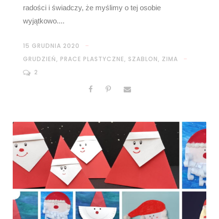
radości i świadczy, że myślimy o tej osobie
wyjątkowo....
15 GRUDNIA 2020
GRUDZIEŃ
,
PRACE PLASTYCZNE
,
SZABLON
,
ZIMA
2