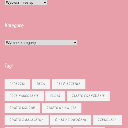
Kategorie
Tagi
BABECZKI
BEZA
BEZ PIECZENIA
BOŻE NARODZENIE
BUDYŃ
CIASTO FRANCUSKIE
CIASTO KRUCHE
CIASTO NA ŚWIĘTA
CIASTO Z GALARETKĄ
CIASTO Z OWOCAMI
CZEKOLADA