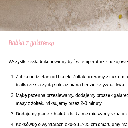
Babka z galaretką
Wszystkie składniki powinny być w temperaturze pokojowe
Żółtka oddzielam od białek. Żółtak ucieramy z cukrem
białka ze szczyptą soli, aż piana będzie sztywna, trwa to
Mąkę pszenna przesiewamy, dodajemy proszek galaretk
masy z żółtek, miksujemy przez 2-3 minuty.
Dodajemy piane z białek, delikatnie mieszamy szpatułk
Keksówkę o wymiarach około 11×25 cm smarujemy ma