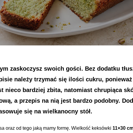
ym zaskoczysz swoich gości. Bez dodatku tłusz
sie należy trzymać się ilości cukru, ponieważ
est nieco bardziej zbita, natomiast chrupiąca s
, a przepis na nią jest bardzo podobny. Dodate
pasowuje się na wielkanocny stół.
ksa oraz od tego jaką mamy formę. Wielkość keksówki
11×30 c