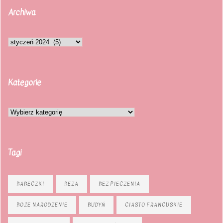
Archiwa
Kategorie
Tagi
BABECZKI
BEZA
BEZ PIECZENIA
BOŻE NARODZENIE
BUDYŃ
CIASTO FRANCUSKIE