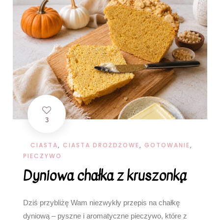
3
CIASTA
,
CIASTA DROŻDŻOWE
,
GOTOWANIE
,
PIECZYWO
Dyniowa chałka z kruszonką
Dziś przybliżę Wam niezwykły przepis na chałkę
dyniową – pyszne i aromatyczne pieczywo, które z