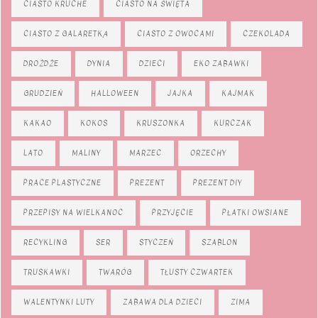
CIASTO KRUCHE
CIASTO NA ŚWIĘTA
CIASTO Z GALARETKĄ
CIASTO Z OWOCAMI
CZEKOLADA
DROŻDŻE
DYNIA
DZIECI
EKO ZABAWKI
GRUDZIEŃ
HALLOWEEN
JAJKA
KAJMAK
KAKAO
KOKOS
KRUSZONKA
KURCZAK
LATO
MALINY
MARZEC
ORZECHY
PRACE PLASTYCZNE
PREZENT
PREZENT DIY
PRZEPISY NA WIELKANOC
PRZYJĘCIE
PŁATKI OWSIANE
RECYKLING
SER
STYCZEŃ
SZABLON
TRUSKAWKI
TWARÓG
TŁUSTY CZWARTEK
WALENTYNKI LUTY
ZABAWA DLA DZIECI
ZIMA