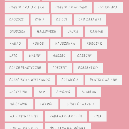
CIASTO Z GALARETKĄ
CIASTO Z OWOCAMI
CZEKOLADA
DROŻDŻE
DYNIA
DZIECI
EKO ZABAWKI
GRUDZIEŃ
HALLOWEEN
JAJKA
KAJMAK
KAKAO
KOKOS
KRUSZONKA
KURCZAK
LATO
MALINY
MARZEC
ORZECHY
PRACE PLASTYCZNE
PREZENT
PREZENT DIY
PRZEPISY NA WIELKANOC
PRZYJĘCIE
PŁATKI OWSIANE
RECYKLING
SER
STYCZEŃ
SZABLON
TRUSKAWKI
TWARÓG
TŁUSTY CZWARTEK
WALENTYNKI LUTY
ZABAWA DLA DZIECI
ZIMA
ZIMOWE PRZEPISY
ŚMIETANA KREMÓWKA