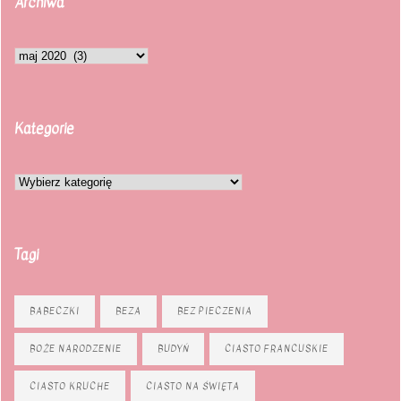
Archiwa
Kategorie
Tagi
BABECZKI
BEZA
BEZ PIECZENIA
BOŻE NARODZENIE
BUDYŃ
CIASTO FRANCUSKIE
CIASTO KRUCHE
CIASTO NA ŚWIĘTA