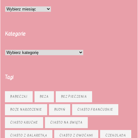
Kategorie
Tagi
BABECZKI
BEZA
BEZ PIECZENIA
BOŻE NARODZENIE
BUDYŃ
CIASTO FRANCUSKIE
CIASTO KRUCHE
CIASTO NA ŚWIĘTA
CIASTO Z GALARETKĄ
CIASTO Z OWOCAMI
CZEKOLADA