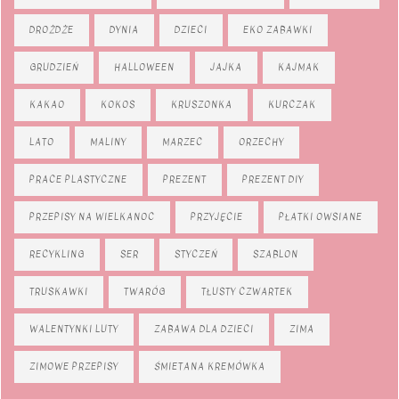
DROŻDŻE
DYNIA
DZIECI
EKO ZABAWKI
GRUDZIEŃ
HALLOWEEN
JAJKA
KAJMAK
KAKAO
KOKOS
KRUSZONKA
KURCZAK
LATO
MALINY
MARZEC
ORZECHY
PRACE PLASTYCZNE
PREZENT
PREZENT DIY
PRZEPISY NA WIELKANOC
PRZYJĘCIE
PŁATKI OWSIANE
RECYKLING
SER
STYCZEŃ
SZABLON
TRUSKAWKI
TWARÓG
TŁUSTY CZWARTEK
WALENTYNKI LUTY
ZABAWA DLA DZIECI
ZIMA
ZIMOWE PRZEPISY
ŚMIETANA KREMÓWKA