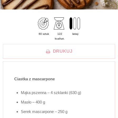
60 sztuk
122
łatwy
kcal/szt.
DRUKUJ
Ciastka z mascarpone
Mąka pszenna – 4 szklanki (630 g)
Masło – 400 g
Serek mascarpone – 250 g