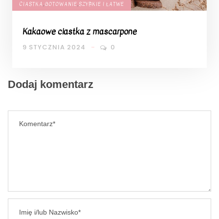
CIASTKA
,
GOTOWANIE
,
SZYBKIE I ŁATWE
Kakaowe ciastka z mascarpone
9 STYCZNIA 2024
0
Dodaj komentarz