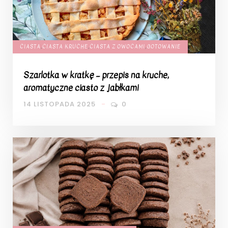
CIASTA
,
CIASTA KRUCHE
,
CIASTA Z OWOCAMI
,
GOTOWANIE
Szarlotka w kratkę – przepis na kruche,
aromatyczne ciasto z jabłkami
14 LISTOPADA 2025
0