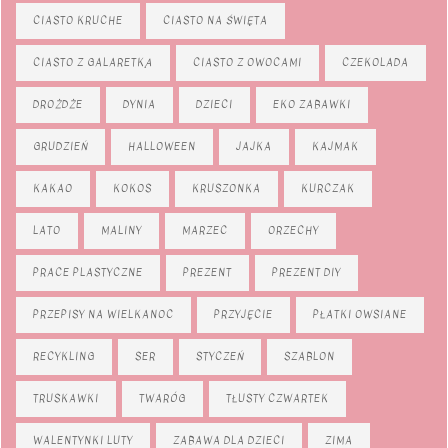
CIASTO KRUCHE
CIASTO NA ŚWIĘTA
CIASTO Z GALARETKĄ
CIASTO Z OWOCAMI
CZEKOLADA
DROŻDŻE
DYNIA
DZIECI
EKO ZABAWKI
GRUDZIEŃ
HALLOWEEN
JAJKA
KAJMAK
KAKAO
KOKOS
KRUSZONKA
KURCZAK
LATO
MALINY
MARZEC
ORZECHY
PRACE PLASTYCZNE
PREZENT
PREZENT DIY
PRZEPISY NA WIELKANOC
PRZYJĘCIE
PŁATKI OWSIANE
RECYKLING
SER
STYCZEŃ
SZABLON
TRUSKAWKI
TWARÓG
TŁUSTY CZWARTEK
WALENTYNKI LUTY
ZABAWA DLA DZIECI
ZIMA