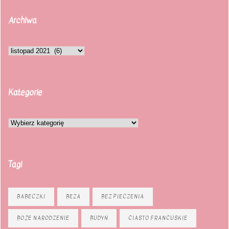
Archiwa
Kategorie
Tagi
BABECZKI
BEZA
BEZ PIECZENIA
BOŻE NARODZENIE
BUDYŃ
CIASTO FRANCUSKIE