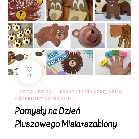
97
DZIECI
,
DZIECI - PRACE PLASTYCZNE
,
DZIECI
- SZABLONY DO WYDRUKU
Pomysły na Dzień
Pluszowego Misia+szablony