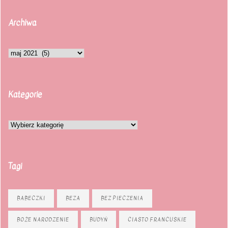
Archiwa
Kategorie
Tagi
BABECZKI
BEZA
BEZ PIECZENIA
BOŻE NARODZENIE
BUDYŃ
CIASTO FRANCUSKIE