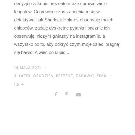
decyzji o zakupie prezentu może sprawić wiele
kłopotów. Co pewien czas zamieniam się w
detektywa i jak Sherlock Holmes obserwuję moich
chłopców, zadaję dyskretne pytania i bacznie ich
obserwuję, niczym gwiazdy na Instagram'ie, a
wszystko po to, aby odkryć czym moje dzieci pragną
się bawić. A więc co kupić...
14 MAJA 2021
3-LATEK
,
GRUDZIEŃ
,
PREZENT
,
ZABAWKI
,
ZIMA
4