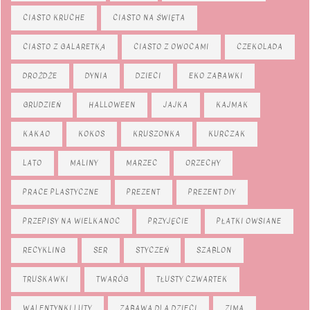
CIASTO KRUCHE
CIASTO NA ŚWIĘTA
CIASTO Z GALARETKĄ
CIASTO Z OWOCAMI
CZEKOLADA
DROŻDŻE
DYNIA
DZIECI
EKO ZABAWKI
GRUDZIEŃ
HALLOWEEN
JAJKA
KAJMAK
KAKAO
KOKOS
KRUSZONKA
KURCZAK
LATO
MALINY
MARZEC
ORZECHY
PRACE PLASTYCZNE
PREZENT
PREZENT DIY
PRZEPISY NA WIELKANOC
PRZYJĘCIE
PŁATKI OWSIANE
RECYKLING
SER
STYCZEŃ
SZABLON
TRUSKAWKI
TWARÓG
TŁUSTY CZWARTEK
WALENTYNKI LUTY
ZABAWA DLA DZIECI
ZIMA